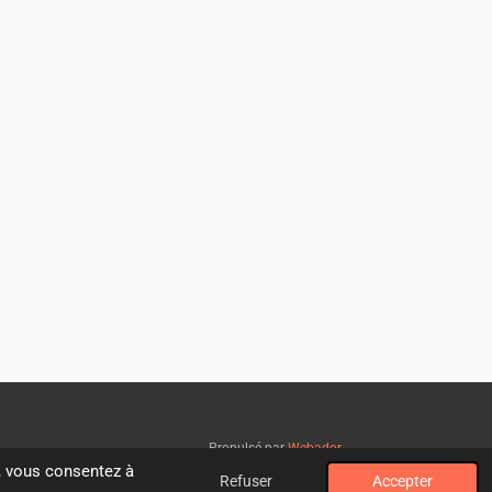
Propulsé par
Webador
", vous consentez à
Refuser
Accepter