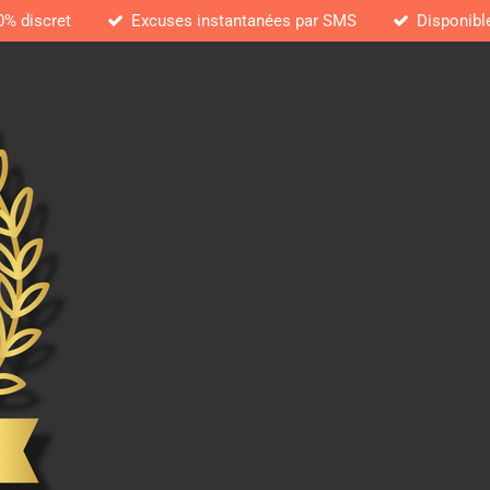
0% discret
Excuses instantanées par SMS
Disponibl