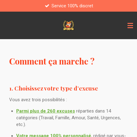
Service 100% discret
Passer
au
contenu
principal
Comment ça marche ?
1. Choisissez votre type d’excuse
Vous avez trois possibilités :
Parmi plus de 260 excuses
réparties dans 14
catégories (Travail, Famille, Amour, Santé, Urgences,
etc.).
Votre message 100% personnalisé
,
rédigé par vous-