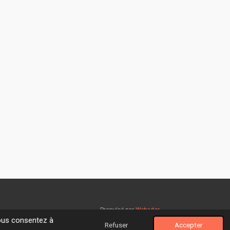
Propulsé par
Webador
vous consentez à
Refuser
Accepter