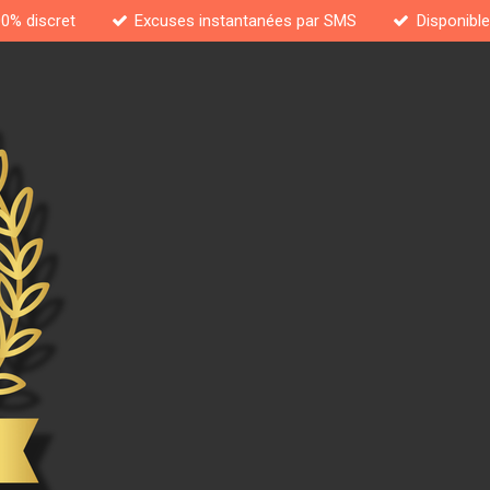
00% discret
Excuses instantanées par SMS
Disponible