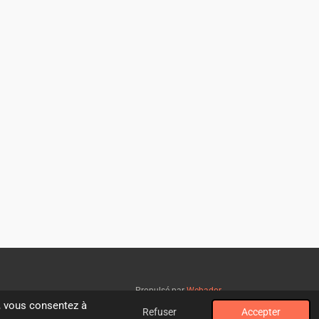
Propulsé par
Webador
", vous consentez à
Refuser
Accepter