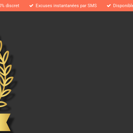
0% discret
Excuses instantanées par SMS
Disponibl