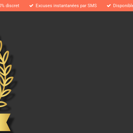
0% discret
Excuses instantanées par SMS
Disponibl