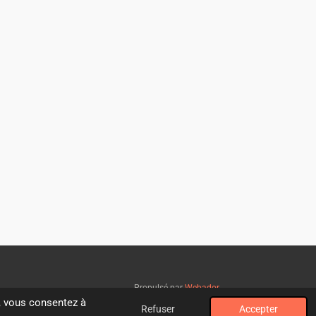
Propulsé par
Webador
", vous consentez à
Refuser
Accepter