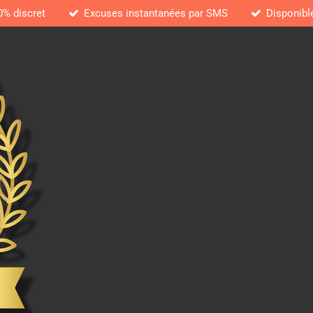
0% discret
Excuses instantanées par SMS
Disponibl