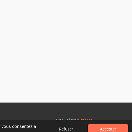
Propulsé par
Webador
", vous consentez à
Refuser
Accepter