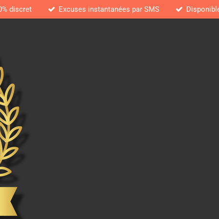
0% discret
Excuses instantanées par SMS
Disponibl