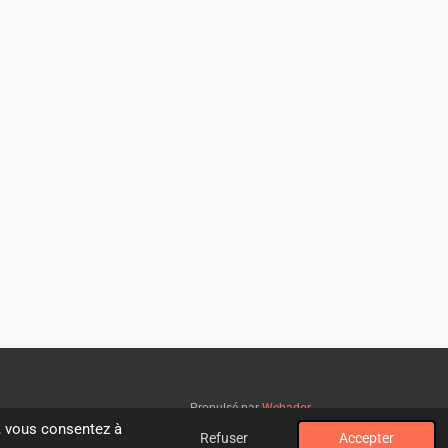
Propulsé par
Webador
", vous consentez à
Refuser
Accepter